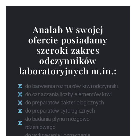
Analab W swojej
ofercie posiadamy
szeroki zakres
odczynników
laboratoryjnych m.in.:
do barwienia rozmazów krwi odczynniki
do oznaczania liczby elementów krwi
do preparatów bakteriologicznych
do preparatów cytologicznych
do badania płynu mózgowo-
rdzeniowego
do wykrywania i oznaczania