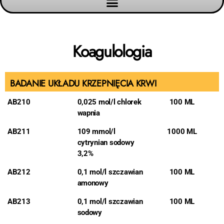
Koagulologia
BADANIE UKŁADU KRZEPNIĘCIA KRWI
AB210
0,025 mol/l chlorek
100 ML
wapnia
AB211
109 mmol/l
1000 ML
cytrynian sodowy
3,2%
AB212
0,1 mol/l szczawian
100 ML
amonowy
AB213
0,1 mol/l szczawian
100 ML
sodowy