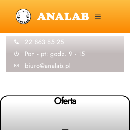
22 863 85 25
Pon - pt: godz. 9 - 15
biuro@analab.pl
Oferta